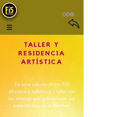
TALLER Y
RESIDENCIA
ARTÍSTICA
En esta edición 2024, FIS
ofrecerá 2 talleres y 1 taller con
los artistas que presentarán sus
espectáculos en el Festival.