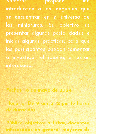
Sombras" propone una
introducción a los lenguajes que
se encuentran en el universo de
las miniaturas. Su objetivo es
presentar algunas posibilidades e
iniciar algunas prácticas, para que
los participantes puedan comenzar
a investigar el idioma, si están
interesados.
Fechas: 16 de mayo de 2024
Horario: De 9 am a 12 pm (3 horas
de duración)
Público objetivo: artistas, docentes,
interesados en general, mayores de