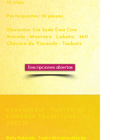
16 años.
Participantes: 16 plazas
Ubicación:
Cia Sede Casi Cine
Avenida Monteiro Lobato, 460 -
Chácara do Visconde - Taubaté
Inscripciones abiertas
KARAGIOZIS - TEATRO DE
SOMBRAS TRADICIONAL DE
GRECIA
Betty Kokaraki - Teatro de marionetas de