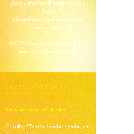
¡Estén atentos al lugar, fecha y
hora!
¡Regístrate y que tengas una
buena clase!
NOTA: La selección se realizará
por orden de inscripción.
LAMBE LAMBE EN EL
TEATRO DE LAS SOMBRAS
Por Daniele Viola - Cia Libélulas
El taller "Teatro Lambe-Lambe em